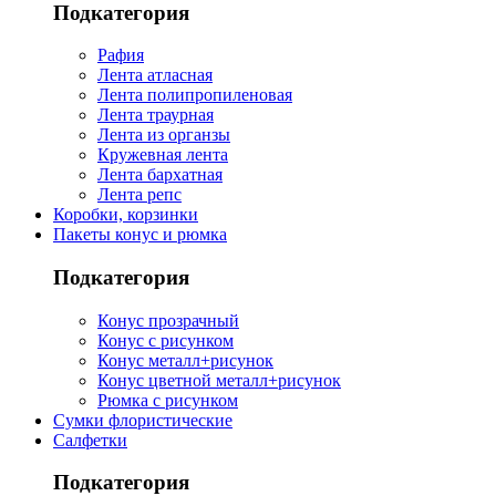
Подкатегория
Рафия
Лента атласная
Лента полипропиленовая
Лента траурная
Лента из органзы
Кружевная лента
Лента бархатная
Лента репс
Коробки, корзинки
Пакеты конус и рюмка
Подкатегория
Конус прозрачный
Конус с рисунком
Конус металл+рисунок
Конус цветной металл+рисунок
Рюмка с рисунком
Сумки флористические
Салфетки
Подкатегория