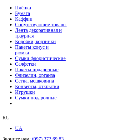
Плёнка
Бумага
Каффин
Сопутствующие товары
Лента декоративная и
траурная
Коробки, корзинки
Пакеты конус и
рюмка
Сумки флористические
Салфетки
Пакеты подарочные
Флизелин, органза
Сетка, мешковина
Конверты, открытки
Игрушки
Сумки подарочные
RU
UA
Звоните нам:
(097) 372 69 83