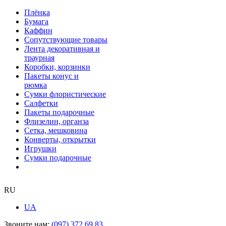
Плёнка
Бумага
Каффин
Сопутствующие товары
Лента декоративная и
траурная
Коробки, корзинки
Пакеты конус и
рюмка
Сумки флористические
Салфетки
Пакеты подарочные
Флизелин, органза
Сетка, мешковина
Конверты, открытки
Игрушки
Сумки подарочные
RU
UA
Звоните нам:
(097) 372 69 83