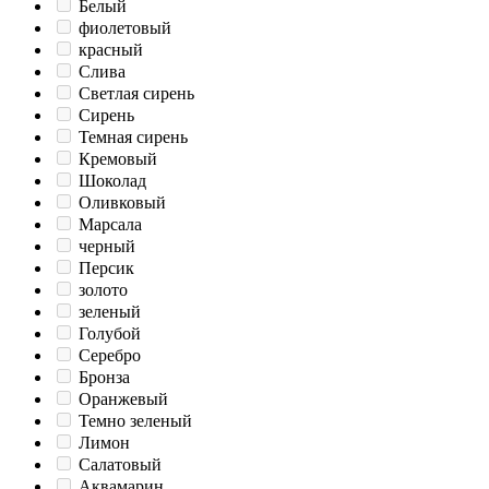
Белый
фиолетовый
красный
Слива
Светлая сирень
Сирень
Темная сирень
Кремовый
Шоколад
Оливковый
Марсала
черный
Персик
золото
зеленый
Голубой
Серебро
Бронза
Оранжевый
Темно зеленый
Лимон
Салатовый
Аквамарин