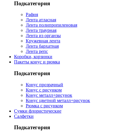
Подкатегория
Рафия
Лента атласная
Лента полипропиленовая
Лента траурная
Лента из органзы
Кружевная лента
Лента бархатная
Лента репс
Коробки, корзинки
Пакеты конус и рюмка
Подкатегория
Конус прозрачный
Конус с рисунком
Конус металл+рисунок
Конус цветной металл+рисунок
Рюмка с рисунком
Сумки флористические
Салфетки
Подкатегория