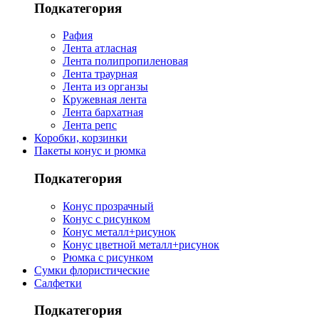
Подкатегория
Рафия
Лента атласная
Лента полипропиленовая
Лента траурная
Лента из органзы
Кружевная лента
Лента бархатная
Лента репс
Коробки, корзинки
Пакеты конус и рюмка
Подкатегория
Конус прозрачный
Конус с рисунком
Конус металл+рисунок
Конус цветной металл+рисунок
Рюмка с рисунком
Сумки флористические
Салфетки
Подкатегория