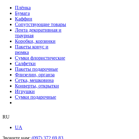
Плёнка
Бумага
Каффин
Сопутствующие товары
Лента декоративная и
траурная
Коробки, корзинки
Пакеты конус и
рюмка
Сумки флористические
Салфетки
Пакеты подарочные
Флизелин, органза
Сетка, мешковина
Конверты, открытки
Игрушки
Сумки подарочные
RU
UA
Звоните нам:
(097) 372 69 83