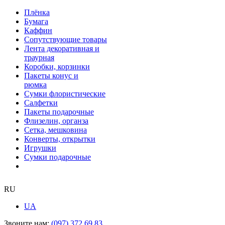
Плёнка
Бумага
Каффин
Сопутствующие товары
Лента декоративная и
траурная
Коробки, корзинки
Пакеты конус и
рюмка
Сумки флористические
Салфетки
Пакеты подарочные
Флизелин, органза
Сетка, мешковина
Конверты, открытки
Игрушки
Сумки подарочные
RU
UA
Звоните нам:
(097) 372 69 83