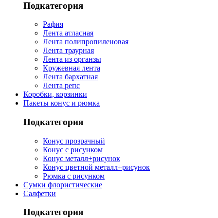
Подкатегория
Рафия
Лента атласная
Лента полипропиленовая
Лента траурная
Лента из органзы
Кружевная лента
Лента бархатная
Лента репс
Коробки, корзинки
Пакеты конус и рюмка
Подкатегория
Конус прозрачный
Конус с рисунком
Конус металл+рисунок
Конус цветной металл+рисунок
Рюмка с рисунком
Сумки флористические
Салфетки
Подкатегория