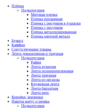
Плёнка
Подкатегория
Матовая пленка
Пленка прозрачная
Пленка с рисунком в 4 краски
Пленка с рисунком
Плёнка металлизированная
Пленка цветной металл
Бумага
Каффин
Сопутствующие товары
Лента декоративная и траурная
Подкатегория
Рафия
Лента атласная
Лента полипропиленовая
Лента траурная
Лента из органзы
Кружевная лента
Лента бархатная
Лента репс
Коробки, корзинки
Пакеты конус и рюмка
Подкатегория