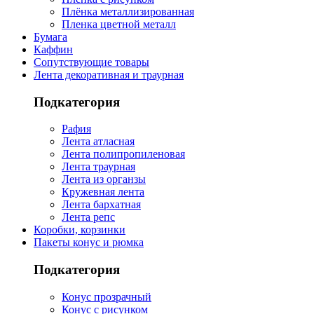
Плёнка металлизированная
Пленка цветной металл
Бумага
Каффин
Сопутствующие товары
Лента декоративная и траурная
Подкатегория
Рафия
Лента атласная
Лента полипропиленовая
Лента траурная
Лента из органзы
Кружевная лента
Лента бархатная
Лента репс
Коробки, корзинки
Пакеты конус и рюмка
Подкатегория
Конус прозрачный
Конус с рисунком