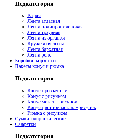
Подкатегория
Рафия
Лента атласная
Лента полипропиленовая
Лента траурная
Лента из органзы
Кружевная лента
Лента бархатная
Лента репс
Коробки, корзинки
Пакеты конус и рюмка
Подкатегория
Конус прозрачный
Конус с рисунком
Конус металл+рисунок
Конус цветной металл+рисунок
Рюмка с рисунком
Сумки флористические
Салфетки
Подкатегория