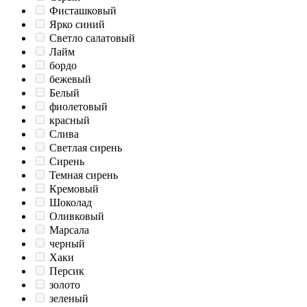
Фисташковый
Ярко синий
Светло салатовый
Лайм
бордо
бежевый
Белый
фиолетовый
красный
Слива
Светлая сирень
Сирень
Темная сирень
Кремовый
Шоколад
Оливковый
Марсала
черный
Хаки
Персик
золото
зеленый