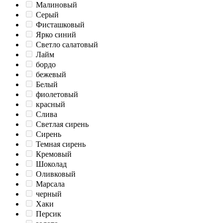
Малиновый
Серый
Фисташковый
Ярко синий
Светло салатовый
Лайм
бордо
бежевый
Белый
фиолетовый
красный
Слива
Светлая сирень
Сирень
Темная сирень
Кремовый
Шоколад
Оливковый
Марсала
черный
Хаки
Персик