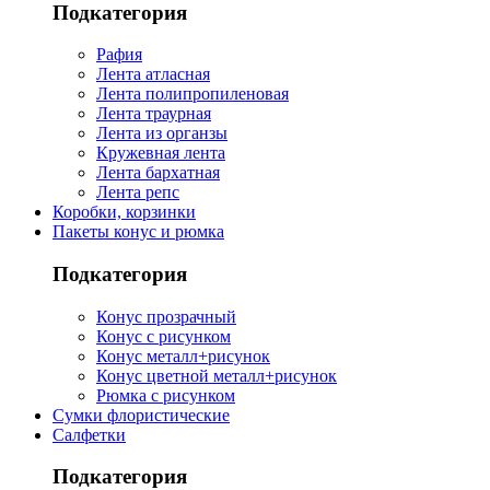
Подкатегория
Рафия
Лента атласная
Лента полипропиленовая
Лента траурная
Лента из органзы
Кружевная лента
Лента бархатная
Лента репс
Коробки, корзинки
Пакеты конус и рюмка
Подкатегория
Конус прозрачный
Конус с рисунком
Конус металл+рисунок
Конус цветной металл+рисунок
Рюмка с рисунком
Сумки флористические
Салфетки
Подкатегория