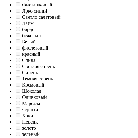
Фисташковый
Ярко синий
Светло салатовый
Лайм
бордо
бежевый
Белый
фиолетовый
красный
Слива
Светлая сирень
Сирень
Темная сирень
Кремовый
Шоколад
Оливковый
Марсала
черный
Хаки
Персик
золото
зеленый