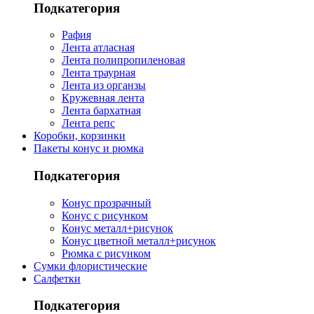
Подкатегория
Рафия
Лента атласная
Лента полипропиленовая
Лента траурная
Лента из органзы
Кружевная лента
Лента бархатная
Лента репс
Коробки, корзинки
Пакеты конус и рюмка
Подкатегория
Конус прозрачный
Конус с рисунком
Конус металл+рисунок
Конус цветной металл+рисунок
Рюмка с рисунком
Сумки флористические
Салфетки
Подкатегория