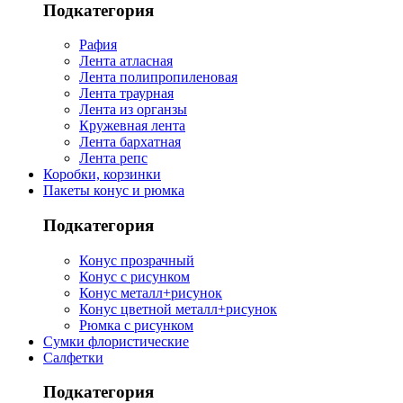
Подкатегория
Рафия
Лента атласная
Лента полипропиленовая
Лента траурная
Лента из органзы
Кружевная лента
Лента бархатная
Лента репс
Коробки, корзинки
Пакеты конус и рюмка
Подкатегория
Конус прозрачный
Конус с рисунком
Конус металл+рисунок
Конус цветной металл+рисунок
Рюмка с рисунком
Сумки флористические
Салфетки
Подкатегория