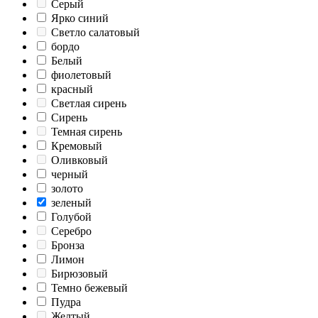
Серый
Ярко синий
Светло салатовый
бордо
Белый
фиолетовый
красный
Светлая сирень
Сирень
Темная сирень
Кремовый
Оливковый
черный
золото
зеленый
Голубой
Серебро
Бронза
Лимон
Бирюзовый
Темно бежевый
Пудра
Желтый