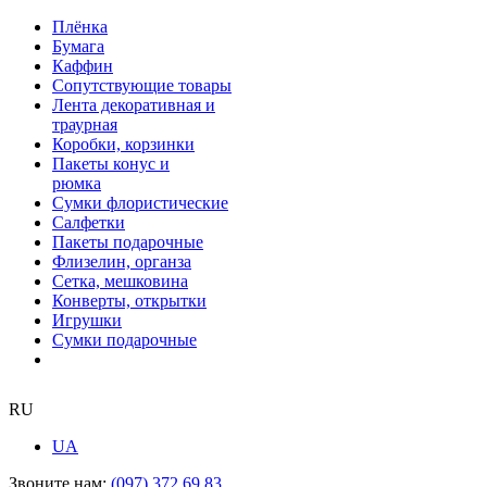
Плёнка
Бумага
Каффин
Сопутствующие товары
Лента декоративная и
траурная
Коробки, корзинки
Пакеты конус и
рюмка
Сумки флористические
Салфетки
Пакеты подарочные
Флизелин, органза
Сетка, мешковина
Конверты, открытки
Игрушки
Сумки подарочные
RU
UA
Звоните нам:
(097) 372 69 83