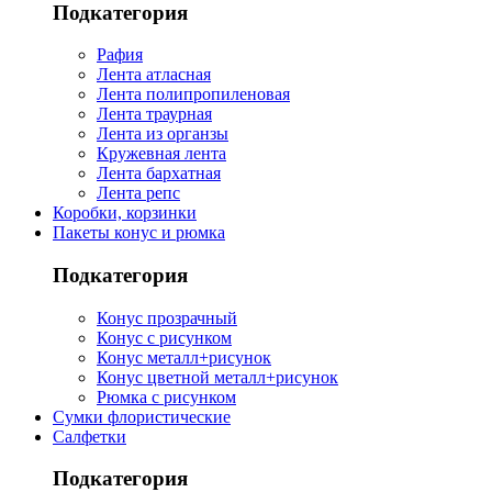
Подкатегория
Рафия
Лента атласная
Лента полипропиленовая
Лента траурная
Лента из органзы
Кружевная лента
Лента бархатная
Лента репс
Коробки, корзинки
Пакеты конус и рюмка
Подкатегория
Конус прозрачный
Конус с рисунком
Конус металл+рисунок
Конус цветной металл+рисунок
Рюмка с рисунком
Сумки флористические
Салфетки
Подкатегория