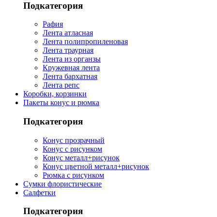
Подкатегория
Рафия
Лента атласная
Лента полипропиленовая
Лента траурная
Лента из органзы
Кружевная лента
Лента бархатная
Лента репс
Коробки, корзинки
Пакеты конус и рюмка
Подкатегория
Конус прозрачный
Конус с рисунком
Конус металл+рисунок
Конус цветной металл+рисунок
Рюмка с рисунком
Сумки флористические
Салфетки
Подкатегория