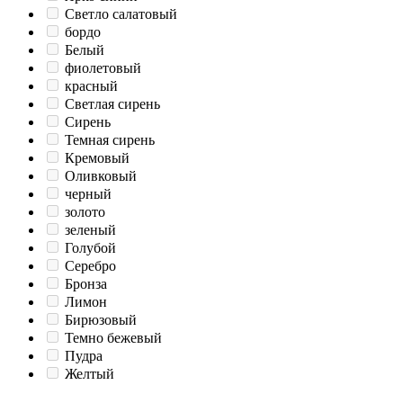
Светло салатовый
бордо
Белый
фиолетовый
красный
Светлая сирень
Сирень
Темная сирень
Кремовый
Оливковый
черный
золото
зеленый
Голубой
Серебро
Бронза
Лимон
Бирюзовый
Темно бежевый
Пудра
Желтый