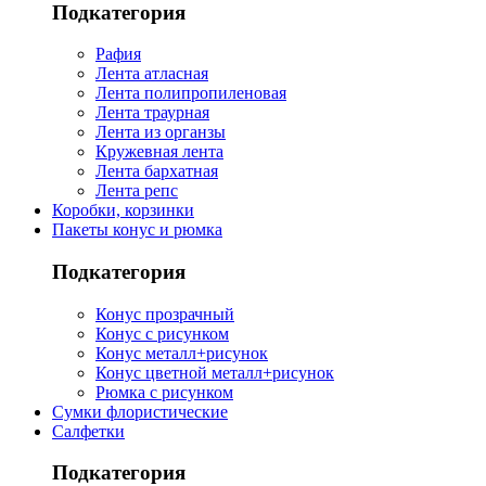
Подкатегория
Рафия
Лента атласная
Лента полипропиленовая
Лента траурная
Лента из органзы
Кружевная лента
Лента бархатная
Лента репс
Коробки, корзинки
Пакеты конус и рюмка
Подкатегория
Конус прозрачный
Конус с рисунком
Конус металл+рисунок
Конус цветной металл+рисунок
Рюмка с рисунком
Сумки флористические
Салфетки
Подкатегория