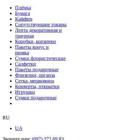
Плёнка
Бумага
Каффин
Сопутствующие товары
Лента декоративная и
траурная
Коробки, корзинки
Пакеты конус и
рюмка
Сумки флористические
Салфетки
Пакеты подарочные
Флизелин, органза
Сетка, мешковина
Конверты, открытки
Игрушки
Сумки подарочные
RU
UA
Звоните нам:
(097) 372 69 83