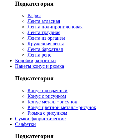
Подкатегория
Рафия
Лента атласная
Лента полипропиленовая
Лента траурная
Лента из органзы
Кружевная лента
Лента бархатная
Лента репс
Коробки, корзинки
Пакеты конус и рюмка
Подкатегория
Конус прозрачный
Конус с рисунком
Конус металл+рисунок
Конус цветной металл+рисунок
Рюмка с рисунком
Сумки флористические
Салфетки
Подкатегория