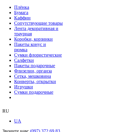
Плёнка
Бумага
Каффин
Сопутствующие товары
Лента декоративная и
траурная
Коробки, корзинки
Пакеты конус и
рюмка
Сумки флористические
Салфетки
Пакеты подарочные
Флизелин, органза
Сетка, мешковина
Конверты, открытки
Игрушки
Сумки подарочные
RU
UA
Звоните нам:
(097) 372 69 83