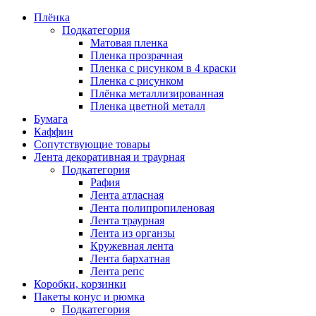
Плёнка
Подкатегория
Матовая пленка
Пленка прозрачная
Пленка с рисунком в 4 краски
Пленка с рисунком
Плёнка металлизированная
Пленка цветной металл
Бумага
Каффин
Сопутствующие товары
Лента декоративная и траурная
Подкатегория
Рафия
Лента атласная
Лента полипропиленовая
Лента траурная
Лента из органзы
Кружевная лента
Лента бархатная
Лента репс
Коробки, корзинки
Пакеты конус и рюмка
Подкатегория