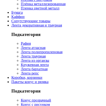
Плёнка металлизированная
Пленка цветной металл
Бумага
Каффин
Сопутствующие товары
Лента декоративная и траурная
Подкатегория
Рафия
Лента атласная
Лента полипропиленовая
Лента траурная
Лента из органзы
Кружевная лента
Лента бархатная
Лента репс
Коробки, корзинки
Пакеты конус и рюмка
Подкатегория
Конус прозрачный
Конус с рисунком