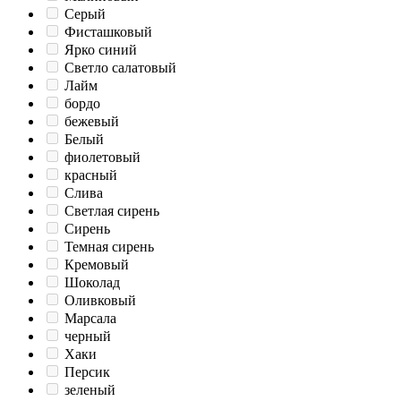
Серый
Фисташковый
Ярко синий
Светло салатовый
Лайм
бордо
бежевый
Белый
фиолетовый
красный
Слива
Светлая сирень
Сирень
Темная сирень
Кремовый
Шоколад
Оливковый
Марсала
черный
Хаки
Персик
зеленый