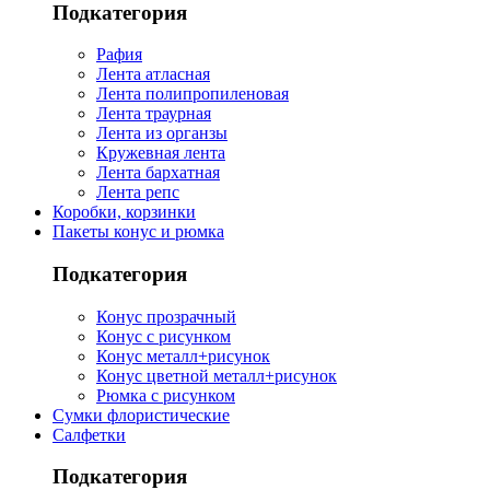
Подкатегория
Рафия
Лента атласная
Лента полипропиленовая
Лента траурная
Лента из органзы
Кружевная лента
Лента бархатная
Лента репс
Коробки, корзинки
Пакеты конус и рюмка
Подкатегория
Конус прозрачный
Конус с рисунком
Конус металл+рисунок
Конус цветной металл+рисунок
Рюмка с рисунком
Сумки флористические
Салфетки
Подкатегория