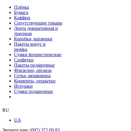
Плёнка
Бумага
Каффин
Сопутствующие товары
Лента декоративная и
траурная
Коробки, корзинки
Пакеты конус и
рюмка
Сумки флористические
Салфетки
Пакеты подарочные
Флизелин, органза
Сетка, мешковина
Конверты, открытки
Игрушки
Сумки подарочные
RU
UA
Звоните нам:
(097) 372 69 83