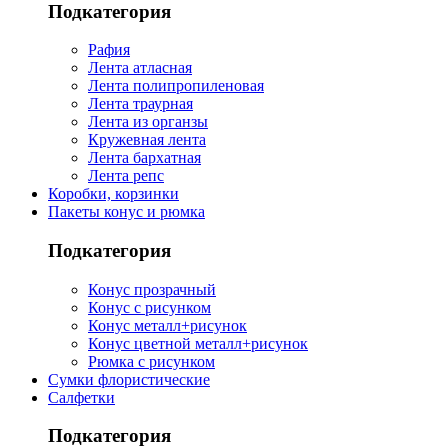
Подкатегория
Рафия
Лента атласная
Лента полипропиленовая
Лента траурная
Лента из органзы
Кружевная лента
Лента бархатная
Лента репс
Коробки, корзинки
Пакеты конус и рюмка
Подкатегория
Конус прозрачный
Конус с рисунком
Конус металл+рисунок
Конус цветной металл+рисунок
Рюмка с рисунком
Сумки флористические
Салфетки
Подкатегория