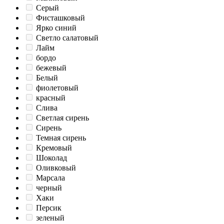
Серый
Фисташковый
Ярко синий
Светло салатовый
Лайм
бордо
бежевый
Белый
фиолетовый
красный
Слива
Светлая сирень
Сирень
Темная сирень
Кремовый
Шоколад
Оливковый
Марсала
черный
Хаки
Персик
зеленый