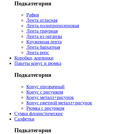
Подкатегория
Рафия
Лента атласная
Лента полипропиленовая
Лента траурная
Лента из органзы
Кружевная лента
Лента бархатная
Лента репс
Коробки, корзинки
Пакеты конус и рюмка
Подкатегория
Конус прозрачный
Конус с рисунком
Конус металл+рисунок
Конус цветной металл+рисунок
Рюмка с рисунком
Сумки флористические
Салфетки
Подкатегория