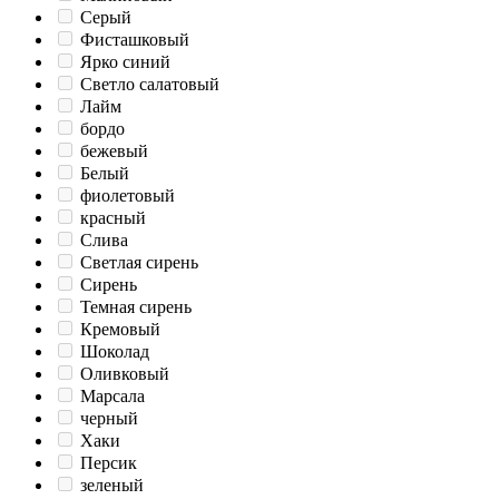
Серый
Фисташковый
Ярко синий
Светло салатовый
Лайм
бордо
бежевый
Белый
фиолетовый
красный
Слива
Светлая сирень
Сирень
Темная сирень
Кремовый
Шоколад
Оливковый
Марсала
черный
Хаки
Персик
зеленый