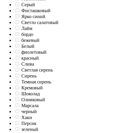
Серый
Фисташковый
Ярко синий
Светло салатовый
Лайм
бордо
бежевый
Белый
фиолетовый
красный
Слива
Светлая сирень
Сирень
Темная сирень
Кремовый
Шоколад
Оливковый
Марсала
черный
Хаки
Персик
зеленый