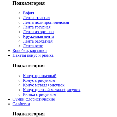
Подкатегория
Рафия
Лента атласная
Лента полипропиленовая
Лента траурная
Лента из органзы
Кружевная лента
Лента бархатная
Лента репс
Коробки, корзинки
Пакеты конус и рюмка
Подкатегория
Конус прозрачный
Конус с рисунком
Конус металл+рисунок
Конус цветной металл+рисунок
Рюмка с рисунком
Сумки флористические
Салфетки
Подкатегория