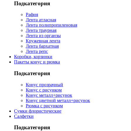
Подкатегория
Рафия
Лента атласная
Лента полипропиленовая
Лента траурная
Лента из органзы
Кружевная лента
Лента бархатная
Лента репс
Коробки, корзинки
Пакеты конус и рюмка
Подкатегория
Конус прозрачный
Конус с рисунком
Конус металл+рисунок
Конус цветной металл+рисунок
Рюмка с рисунком
Сумки флористические
Салфетки
Подкатегория