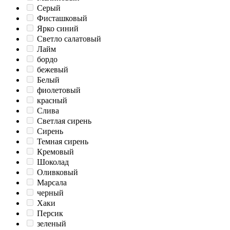
Серый
Фисташковый
Ярко синий
Светло салатовый
Лайм
бордо
бежевый
Белый
фиолетовый
красный
Слива
Светлая сирень
Сирень
Темная сирень
Кремовый
Шоколад
Оливковый
Марсала
черный
Хаки
Персик
зеленый