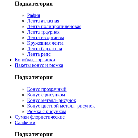
Подкатегория
Рафия
Лента атласная
Лента полипропиленовая
Лента траурная
Лента из органзы
Кружевная лента
Лента бархатная
Лента репс
Коробки, корзинки
Пакеты конус и рюмка
Подкатегория
Конус прозрачный
Конус с рисунком
Конус металл+рисунок
Конус цветной металл+рисунок
Рюмка с рисунком
Сумки флористические
Салфетки
Подкатегория