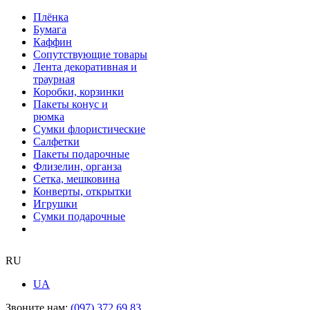
Плёнка
Бумага
Каффин
Сопутствующие товары
Лента декоративная и
траурная
Коробки, корзинки
Пакеты конус и
рюмка
Сумки флористические
Салфетки
Пакеты подарочные
Флизелин, органза
Сетка, мешковина
Конверты, открытки
Игрушки
Сумки подарочные
RU
UA
Звоните нам:
(097) 372 69 83