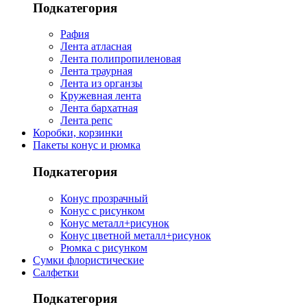
Подкатегория
Рафия
Лента атласная
Лента полипропиленовая
Лента траурная
Лента из органзы
Кружевная лента
Лента бархатная
Лента репс
Коробки, корзинки
Пакеты конус и рюмка
Подкатегория
Конус прозрачный
Конус с рисунком
Конус металл+рисунок
Конус цветной металл+рисунок
Рюмка с рисунком
Сумки флористические
Салфетки
Подкатегория