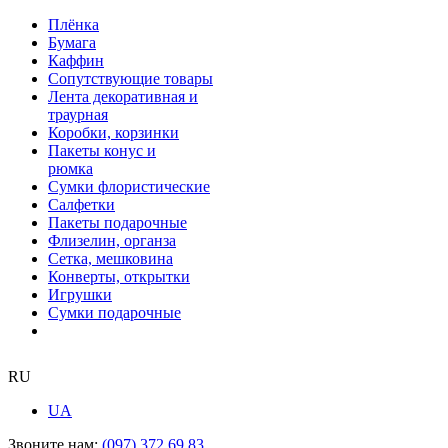
Плёнка
Бумага
Каффин
Сопутствующие товары
Лента декоративная и
траурная
Коробки, корзинки
Пакеты конус и
рюмка
Сумки флористические
Салфетки
Пакеты подарочные
Флизелин, органза
Сетка, мешковина
Конверты, открытки
Игрушки
Сумки подарочные
RU
UA
Звоните нам:
(097) 372 69 83