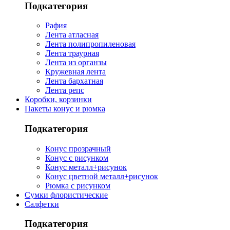
Подкатегория
Рафия
Лента атласная
Лента полипропиленовая
Лента траурная
Лента из органзы
Кружевная лента
Лента бархатная
Лента репс
Коробки, корзинки
Пакеты конус и рюмка
Подкатегория
Конус прозрачный
Конус с рисунком
Конус металл+рисунок
Конус цветной металл+рисунок
Рюмка с рисунком
Сумки флористические
Салфетки
Подкатегория