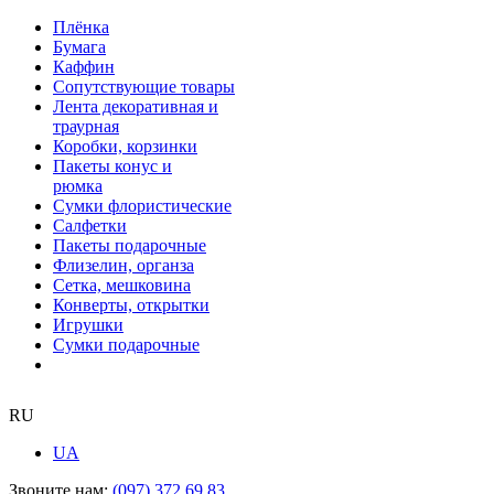
Плёнка
Бумага
Каффин
Сопутствующие товары
Лента декоративная и
траурная
Коробки, корзинки
Пакеты конус и
рюмка
Сумки флористические
Салфетки
Пакеты подарочные
Флизелин, органза
Сетка, мешковина
Конверты, открытки
Игрушки
Сумки подарочные
RU
UA
Звоните нам:
(097) 372 69 83