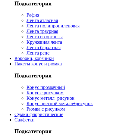
Подкатегория
Рафия
Лента атласная
Лента полипропиленовая
Лента траурная
Лента из органзы
Кружевная лента
Лента бархатная
Лента репс
Коробки, корзинки
Пакеты конус и рюмка
Подкатегория
Конус прозрачный
Конус с рисунком
Конус металл+рисунок
Конус цветной металл+рисунок
Рюмка с рисунком
Сумки флористические
Салфетки
Подкатегория