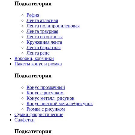
Подкатегория
Рафия
Лента атласная
Лента полипропиленовая
Лента траурная
Лента из органзы
Кружевная лента
Лента бархатная
Лента репс
Коробки, корзинки
Пакеты конус и рюмка
Подкатегория
Конус прозрачный
Конус с рисунком
Конус металл+рисунок
Конус цветной металл+рисунок
Рюмка с рисунком
Сумки флористические
Салфетки
Подкатегория